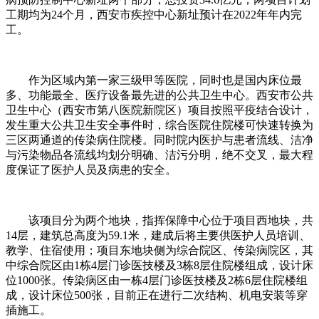
工期均为24个月，西安市疾控中心新址预计在2022年年内完
工。
作为区域内第一家三级甲等医院，同时也是国内床位最
多、功能最全、医疗设备最先进的公共卫生中心。西安市公共
卫生中心（西安市第八医院新院区）项目按照平疫结合设计，
发生重大公共卫生安全事件时，综合医院住院楼可快速转换为
三区两通道的传染病住院楼。同时院内医护与患者流线、洁净
与污染物品各流线均划分明确、洁污分明，绝不交叉，最大程
度保证了医护人员及病患的安全。
该项目分为两个地块，指挥保障中心位于项目西地块，共
14层，建筑总高度为59.1米，建成后将主要供医护人员培训、
教学、住宿使用；项目东地块侧为综合院区、传染病院区，其
中综合院区由1栋4层门诊医技楼及3栋8层住院楼组成，设计床
位1000张。传染病区由一栋4层门诊医技楼及2栋6层住院楼组
成，设计床位500张，目前正在进行二次结构、机电安装等穿
插施工。