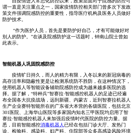
自疫情进入常态化防控以来，政策层面对于院感的防控可
谓一直是关注重点之一，国家疫情防控相关部门曾多次下发政
策文件强调院感防控的重要性，指导医疗机构及医务人员做好
防护技术。
“作为医护人员，首先是要防护好自己，才有可能做好对
别人的防护。”在谈及院感防护这一话题时，钟南山院士曾如
此表示。
智能机器人巩固院感防控
疫情旷日持久，而人的精力有限，入冬以来的新冠病毒的
高存活率和隐蔽性更是让检测系统防不胜防，在这种情况下，
使用机器人等智能设备辅助院感防控成为越来越多医院的选
择。据了解，“特种兵”智赛拉·智能感控机器人的足迹已经遍
布全国各大抗疫战场，远到新疆、内蒙古，近到智赛拉机器人
生产企业赛特智能所在的广东省大本营的各级医院，包括北京
301医院、上海华山医院等多家国内知名三甲医院均启用了智
赛拉·智能感控机器人来加强后疫情时代医院的防控力量。据
悉，目前智能感控
消毒机器人
已经在包括门诊大厅、发热门
诊、检验科、感染科、妇产科、住院部等众多高感染风险环境