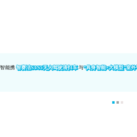
特智能携
智赛洁S3/S5无人驾驶清扫车
与
“具
身智能×大模型”室外
■
■
■